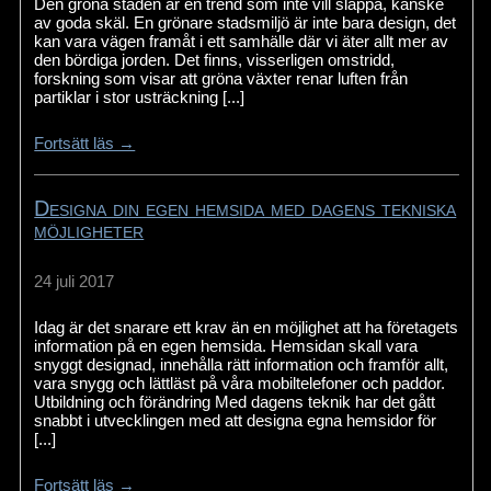
Den gröna staden är en trend som inte vill släppa, kanske
av goda skäl. En grönare stadsmiljö är inte bara design, det
kan vara vägen framåt i ett samhälle där vi äter allt mer av
den bördiga jorden. Det finns, visserligen omstridd,
forskning som visar att gröna växter renar luften från
partiklar i stor usträckning [...]
Fortsätt läs →
Designa din egen hemsida med dagens tekniska
möjligheter
24 juli 2017
Idag är det snarare ett krav än en möjlighet att ha företagets
information på en egen hemsida. Hemsidan skall vara
snyggt designad, innehålla rätt information och framför allt,
vara snygg och lättläst på våra mobiltelefoner och paddor.
Utbildning och förändring Med dagens teknik har det gått
snabbt i utvecklingen med att designa egna hemsidor för
[...]
Fortsätt läs →