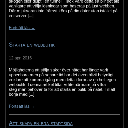
skogen eller djupt i en tunnel. Tack vare detta så blir det allt
vanligare att välja lösningar som baseras på just webben.
Där mjukvaran inte främst körs på din dator utan istället på
en server [...]
Fortsätt läs →
Starta en webbutik
12 apr. 2016
Möjligheterna att sälja saker över nätet har länge varit
uppenbara men på senare tid har det även blivit betydligt
enklare att komma igång med detta i form av en helt egen
webbutik. I denna artikel tittar vi lite närmare på vilka
steg man behöver ta för att starta en butik på nätet. Till att
börja med [...]
Fortsätt läs →
Att skapa en bra startsida