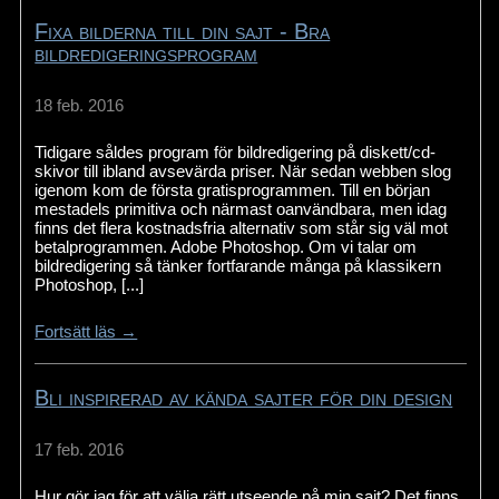
Fixa bilderna till din sajt - Bra
bildredigeringsprogram
18 feb. 2016
Tidigare såldes program för bildredigering på diskett/cd-
skivor till ibland avsevärda priser. När sedan webben slog
igenom kom de första gratisprogrammen. Till en början
mestadels primitiva och närmast oanvändbara, men idag
finns det flera kostnadsfria alternativ som står sig väl mot
betalprogrammen. Adobe Photoshop. Om vi talar om
bildredigering så tänker fortfarande många på klassikern
Photoshop, [...]
Fortsätt läs →
Bli inspirerad av kända sajter för din design
17 feb. 2016
Hur gör jag för att välja rätt utseende på min sajt? Det finns