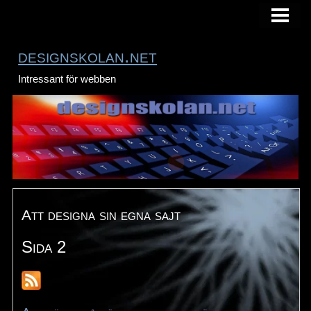
HEM
designskolan.net
Intressant för webben
Att designa sin egna sajt
Sida 2