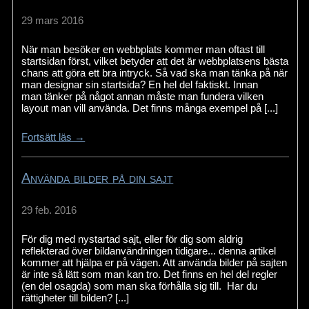
29 mars 2016
När man besöker en webbplats kommer man oftast till
startsidan först, vilket betyder att det är webbplatsens bästa
chans att göra ett bra intryck. Så vad ska man tänka på när
man designar sin startsida? En hel del faktiskt. Innan
man tänker på något annan måste man fundera vilken
layout man vill använda. Det finns många exempel på [...]
Fortsätt läs →
Använda bilder på din sajt
29 feb. 2016
För dig med nystartad sajt, eller för dig som aldrig
reflekterad över bildanvändningen tidigare... denna artikel
kommer att hjälpa er på vägen. Att använda bilder på sajten
är inte så lätt som man kan tro. Det finns en hel del regler
(en del osagda) som man ska förhålla sig till. Har du
rättigheter till bilden? [...]