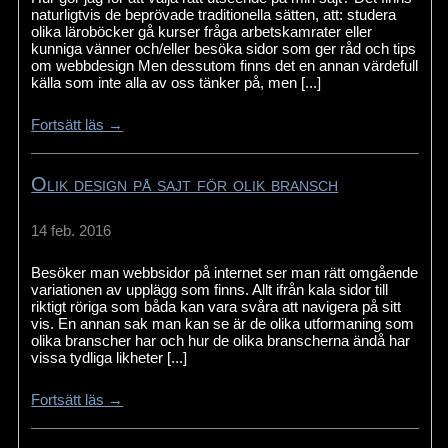
naturligtvis de beprövade traditionella sätten, att: studera
olika läroböcker gå kurser fråga arbetskamrater eller
kunniga vänner och/eller besöka sidor som ger råd och tips
om webbdesign Men dessutom finns det en annan värdefull
källa som inte alla av oss tänker på, men [...]
Fortsätt läs →
Olik design på sajt för olik bransch
14 feb. 2016
Besöker man webbsidor på internet ser man rätt omgående
variationen av upplägg som finns. Allt ifrån kala sidor till
riktigt röriga som båda kan vara svåra att navigera på sitt
vis. En annan sak man kan se är de olika utformaning som
olika branscher har och hur de olika branscherna ändå har
vissa tydliga likheter [...]
Fortsätt läs →