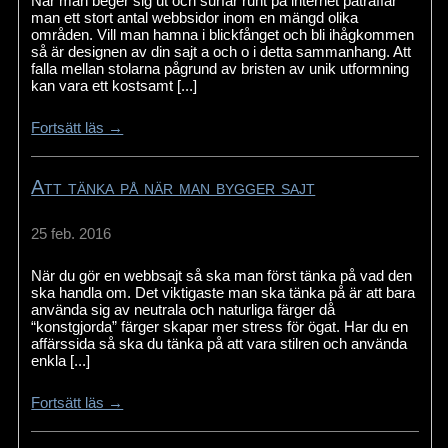
När man beger sig ut och surfar runt på internet påträffar
man ett stort antal webbsidor inom en mängd olika
områden. Vill man hamna i blickfånget och bli ihågkommen
så är designen av din sajt a och o i detta sammanhang. Att
falla mellan stolarna pågrund av bristen av unik utformning
kan vara ett kostsamt [...]
Fortsätt läs →
Att tänka på när man bygger sajt
25 feb. 2016
När du gör en webbsajt så ska man först tänka på vad den
ska handla om. Det viktigaste man ska tänka på är att bara
använda sig av neutrala och naturliga färger då
“konstgjorda” färger skapar mer stress för ögat. Har du en
affärssida så ska du tänka på att vara stilren och använda
enkla [...]
Fortsätt läs →