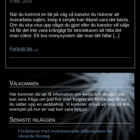
5 feb. 2016
När du kommit en bit på väg så kanske du riskerar att
överarbeta sajten, keep it simple kan ibland vara det bästa.
Om du ska visa upp något du gjort eller du kanske vill sälja
så får det inte vara krångligt för besöökaren att hitta det
man söker. Ett bra menysystem där man lätt hittar [...]
Fortsätt läs →
Välkommen
Här kommer du att få infomation om webb och design, det
kan vara fråga om just hur man bygger sin första sajt till hur
du sätter upp en webbshop. Vi kommer också att visa på bra
exempel på hur en sajt kan vara byggd.
Senaste inläggen
Fördelarna med molnbaserade affärssystem för
växande företag