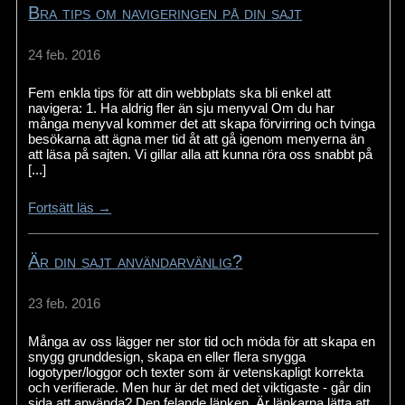
Bra tips om navigeringen på din sajt
24 feb. 2016
Fem enkla tips för att din webbplats ska bli enkel att
navigera: 1. Ha aldrig fler än sju menyval Om du har
många menyval kommer det att skapa förvirring och tvinga
besökarna att ägna mer tid åt att gå igenom menyerna än
att läsa på sajten. Vi gillar alla att kunna röra oss snabbt på
[...]
Fortsätt läs →
Är din sajt användarvänlig?
23 feb. 2016
Många av oss lägger ner stor tid och möda för att skapa en
snygg grunddesign, skapa en eller flera snygga
logotyper/loggor och texter som är vetenskapligt korrekta
och verifierade. Men hur är det med det viktigaste - går din
sida att använda? Den felande länken. Är länkarna lätta att