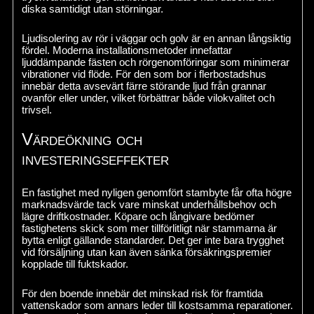
diska samtidigt utan störningar.
Ljudisolering av rör i väggar och golv är en annan långsiktig
fördel. Moderna installationsmetoder innefattar
ljuddämpande fästen och rörgenomföringar som minimerar
vibrationer vid flöde. För den som bor i flerbostadshus
innebär detta avsevärt färre störande ljud från grannar
ovanför eller under, vilket förbättrar både vilokvalitet och
trivsel.
Värdeökning och
investeringseffekter
En fastighet med nyligen genomfört stambyte får ofta högre
marknadsvärde tack vare minskat underhållsbehov och
lägre driftkostnader. Köpare och långivare bedömer
fastighetens skick som mer tillförlitligt när stammarna är
bytta enligt gällande standarder. Det ger inte bara trygghet
vid försäljning utan kan även sänka försäkringspremier
kopplade till fuktskador.
För den boende innebär det minskad risk för framtida
vattenskador som annars leder till kostsamma reparationer.