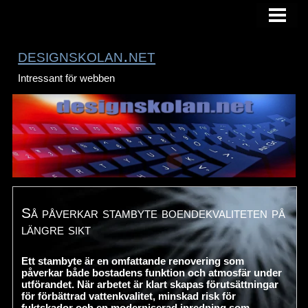
HEM
designskolan.net
Intressant för webben
Så påverkar stambyte boendekvaliteten på
längre sikt
Ett stambyte är en omfattande renovering som
påverkar både bostadens funktion och atmosfär under
utförandet. När arbetet är klart skapas förutsättningar
för förbättrad vattenkvalitet, minskad risk för
fuktskador och en moderniserad inredning som