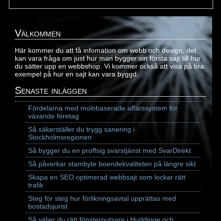
Välkommen
Här kommer du att få infomation om webb och design, det
kan vara fråga om just hur man bygger sin första sajt till hur
du sätter upp en webbshop. Vi kommer också att visa på bra
exempel på hur en sajt kan vara byggd.
Senaste inläggen
Fördelarna med molnbaserade affärssystem för
växande företag
Så säkerställer du trygg sanering i
Stockholmsregionen
Så bygger du en proffsig svarstjänst med SvarDirekt
Så påverkar stambyte boendekvaliteten på längre sikt
Skapa en SEO optimerad webbsajt som lockar rätt
trafik
Steg för steg hur förlikningsavtal upprättas med
bostadsjurist
Så väljer du rätt fönsterputsare i Huddinge och