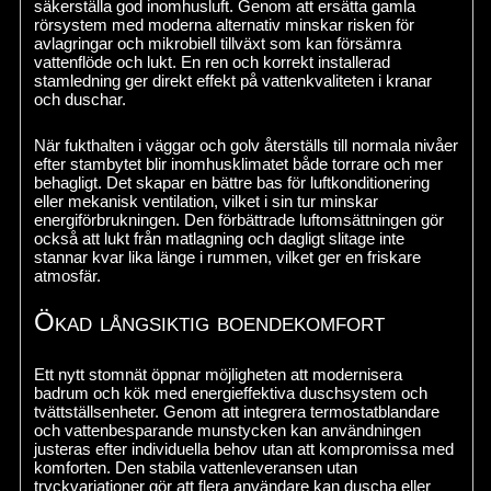
säkerställa god inomhusluft. Genom att ersätta gamla
rörsystem med moderna alternativ minskar risken för
avlagringar och mikrobiell tillväxt som kan försämra
vattenflöde och lukt. En ren och korrekt installerad
stamledning ger direkt effekt på vattenkvaliteten i kranar
och duschar.
När fukthalten i väggar och golv återställs till normala nivåer
efter stambytet blir inomhusklimatet både torrare och mer
behagligt. Det skapar en bättre bas för luftkonditionering
eller mekanisk ventilation, vilket i sin tur minskar
energiförbrukningen. Den förbättrade luftomsättningen gör
också att lukt från matlagning och dagligt slitage inte
stannar kvar lika länge i rummen, vilket ger en friskare
atmosfär.
Ökad långsiktig boendekomfort
Ett nytt stomnät öppnar möjligheten att modernisera
badrum och kök med energieffektiva duschsystem och
tvättställsenheter. Genom att integrera termostatblandare
och vattenbesparande munstycken kan användningen
justeras efter individuella behov utan att kompromissa med
komforten. Den stabila vattenleveransen utan
tryckvariationer gör att flera användare kan duscha eller