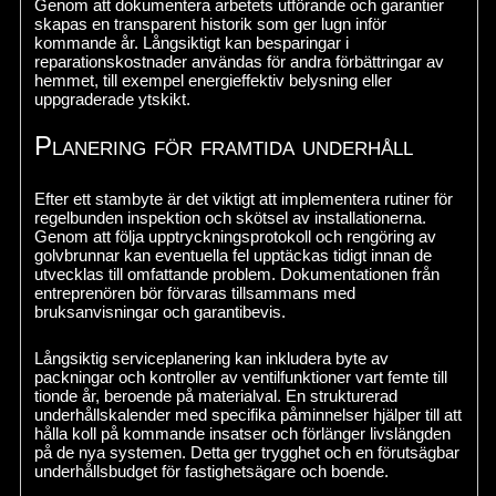
Genom att dokumentera arbetets utförande och garantier
skapas en transparent historik som ger lugn inför
kommande år. Långsiktigt kan besparingar i
reparationskostnader användas för andra förbättringar av
hemmet, till exempel energieffektiv belysning eller
uppgraderade ytskikt.
Planering för framtida underhåll
Efter ett stambyte är det viktigt att implementera rutiner för
regelbunden inspektion och skötsel av installationerna.
Genom att följa upptryckningsprotokoll och rengöring av
golvbrunnar kan eventuella fel upptäckas tidigt innan de
utvecklas till omfattande problem. Dokumentationen från
entreprenören bör förvaras tillsammans med
bruksanvisningar och garantibevis.
Långsiktig serviceplanering kan inkludera byte av
packningar och kontroller av ventilfunktioner vart femte till
tionde år, beroende på materialval. En strukturerad
underhållskalender med specifika påminnelser hjälper till att
hålla koll på kommande insatser och förlänger livslängden
på de nya systemen. Detta ger trygghet och en förutsägbar
underhållsbudget för fastighetsägare och boende.