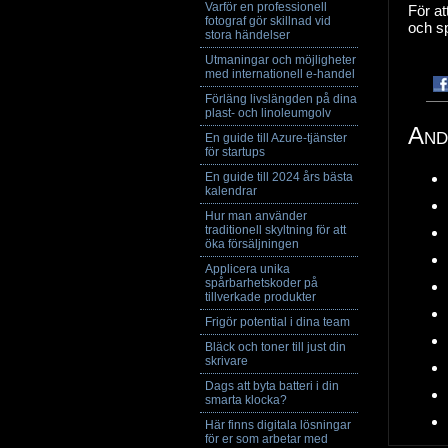
Varför en professionell
För at
fotograf gör skillnad vid
och sp
stora händelser
Utmaningar och möjligheter
med internationell e-handel
Förläng livslängden på dina
plast- och linoleumgolv
And
En guide till Azure-tjänster
för startups
En guide till 2024 års bästa
kalendrar
Hur man använder
traditionell skyltning för att
öka försäljningen
Applicera unika
spårbarhetskoder på
tillverkade produkter
Frigör potential i dina team
Bläck och toner till just din
skrivare
Dags att byta batteri i din
smarta klocka?
Här finns digitala lösningar
för er som arbetar med