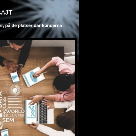
sajt
er, på de platser där kunderna