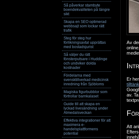
Så påverkar stambyte
boendekvaliteten på längre
sikt
Skapa en SEO optimerad
webbsajt som lockar rätt
trafik
Steg för steg hur
Av de
förlikningsavtal upprättas
med bostadsjurist
online
medie
Så väljer du rätt
fönsterputsare i Huddinge
och undviker dolda
Int
kostnader
Fördelarna med
Er he
svensktillverkad medicinsk
tilltä
inredning från Sjöbloms
Google
Magiska figurbubblor som
av. T
förtrollar barnkalaset
textp
Guide till att skapa en
lyckad livesändning under
För
Almedalsveckan
Effektiva integrationer för att
maximera e-
Att an
handelsplattformens
Efters
potential
innehå