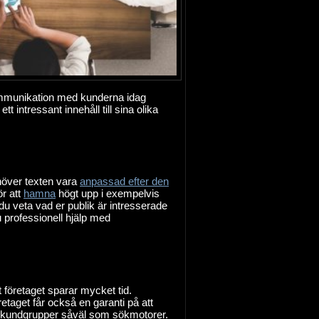
ommunikation med kunderna idag
 intressant innehåll till sina olika
höver texten vara
anpassad efter den
ör att
hamna
högt upp i exempelvis
du veta vad er publik är intresserade
professionell hjälp med
tt företaget sparar mycket tid.
etaget får också en garanti på att
lla kundgrupper såväl som sökmotorer.