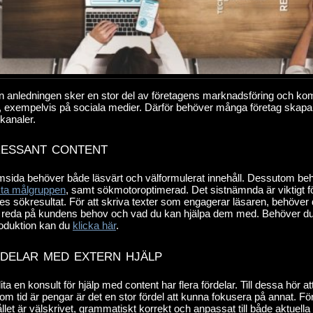
n anledningen sker en stor del av företagens marknadsföring och k
, exempelvis på sociala medier. Därför behöver många företag skapa ett
kanaler.
ressant content
msida behöver både läsvärt och välformulerat innehåll. Dessutom be
nkta målgruppen
, samt sökmotoroptimerad. Det sistnämnda är viktigt f
s sökresultat. För att skriva texter som engagerar läsaren, behöver 
a reda på kundens behov och vad du kan hjälpa dem med. Behöver du 
roduktion kan du
klicka här
.
delar med extern hjälp
lita en konsult för hjälp med content har flera fördelar. Till dessa hör a
om tid är pengar är det en stor fördel att kunna fokusera på annat. För
llet är välskrivet, grammatiskt korrekt och anpassat till både aktue