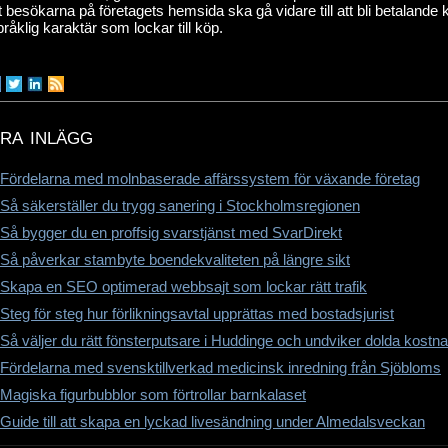
t besökarna på företagets hemsida ska gå vidare till att bli betalande 
råklig karaktär som lockar till köp.
ra inlägg
Fördelarna med molnbaserade affärssystem för växande företag
Så säkerställer du trygg sanering i Stockholmsregionen
Så bygger du en proffsig svarstjänst med SvarDirekt
Så påverkar stambyte boendekvaliteten på längre sikt
Skapa en SEO optimerad webbsajt som lockar rätt trafik
Steg för steg hur förlikningsavtal upprättas med bostadsjurist
Så väljer du rätt fönsterputsare i Huddinge och undviker dolda kostn
Fördelarna med svensktillverkad medicinsk inredning från Sjöbloms
Magiska figurbubblor som förtrollar barnkalaset
Guide till att skapa en lyckad livesändning under Almedalsveckan