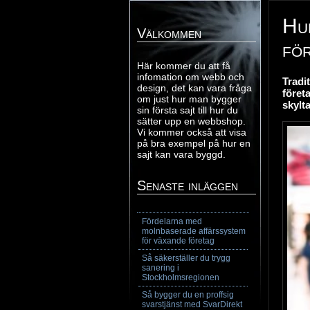
Hur
Välkommen
fö
Här kommer du att få
infomation om webb och
Tradi
design, det kan vara fråga
föret
om just hur man bygger
skylta
sin första sajt till hur du
sätter upp en webbshop.
Vi kommer också att visa
på bra exempel på hur en
sajt kan vara byggd.
Senaste inläggen
Fördelarna med
molnbaserade affärssystem
för växande företag
Så säkerställer du trygg
sanering i
Stockholmsregionen
Så bygger du en proffsig
svarstjänst med SvarDirekt