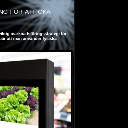
ng för att öka
viktig marknadsföringsstrategi för
bär att man använder fysiska