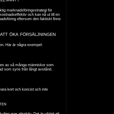
iktig marknadsföringsstrategi för
ostnadseffektiv och kan nå ut till en
nadsföring eftersom den faktiskt finns
 att öka försäljningen
ngen. Här är några exempel:
an ses av så många människor som
nad som syns från långt avstånd.
 vara kort och koncist och inte
ten
en mer attraktiv. Det är viktigt att