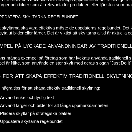
färger och bilder som är relevanta för produkten eller tjänsten som m
ppdatera skyltarna regelbundet
t skyltarna ska vara effektiva måste de uppdateras regelbundet. Det k
t byta ut bilder eller färger. Det är viktigt att skyltarna alltid är aktuella 
mpel på lyckade användningar av traditionell
nns många exempel på företag som har lyckats använda traditionell skyl
l är Nike, som använde en stor skylt med deras slogan "Just Do It" 
 för att skapa effektiv traditionell skyltnin
 några tips för att skapa effektiv traditionell skyltning:
Använd enkel och tydlig text
Använd färger och bilder för att fånga uppmärksamheten
Placera skyltar på strategiska platser
Uppdatera skyltarna regelbundet