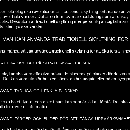
den teknologiska revolutionen är traditionell skyltning fortfarande en v
g över hela världen. Det är en form av marknadsföring som är enkel, k
ublik. Dessutom är traditionell skyltning mer personlig än digital mark
ts i den fysiska världen.
 man kan använda traditionell skyltning för
nns många sätt att använda traditionell skyltning för att öka försäljni
lacera skyltar på strategiska platser
tt skyltar ska vara effektiva måste de placeras på platser där de k
t. Det kan vara utanför butiken, längs en huvudgata eller på en bygg
nvänd tydliga och enkla budskap
r ska ha ett tydligt och enkelt budskap som är lätt att förstå. Det ska
lla för mycket information.
nvänd färger och bilder för att fånga uppmärksamhe
 och bilder kan användas för att fånga uppmärksamheten och göra skylt