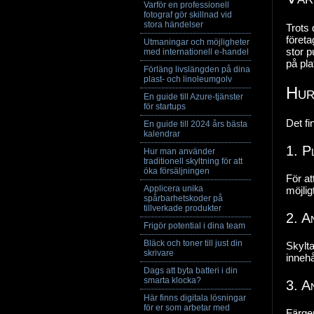
Varför en professionell
fotograf gör skillnad vid
stora händelser
Trots 
företa
Utmaningar och möjligheter
stor p
med internationell e-handel
på pla
Förläng livslängden på dina
plast- och linoleumgolv
Hur
En guide till Azure-tjänster
för startups
Det fi
En guide till 2024 års bästa
kalendrar
1. P
Hur man använder
traditionell skyltning för att
öka försäljningen
För a
Applicera unika
möjlig
spårbarhetskoder på
tillverkade produkter
2. A
Frigör potential i dina team
Bläck och toner till just din
Skylta
skrivare
innehå
Dags att byta batteri i din
smarta klocka?
3. A
Här finns digitala lösningar
för er som arbetar med
Färger