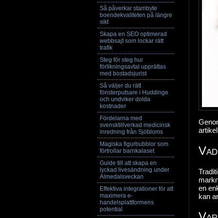
Så påverkar stambyte
boendekvaliteten på längre
sikt
Skapa en SEO optimerad
webbsajt som lockar rätt
trafik
Steg för steg hur
förlikningsavtal upprättas
med bostadsjurist
Så väljer du rätt
fönsterputsare i Huddinge
och undviker dolda
kostnader
Fördelarna med
Genom 
svensktillverkad medicinsk
artike
inredning från Sjöbloms
Magiska figurbubblor som
Vad
förtrollar barnkalaset
Guide till att skapa en
lyckad livesändning under
Tradit
Almedalsveckan
markna
en enk
Effektiva integrationer för att
kan an
maximera e-
handelsplattformens
potential
Var