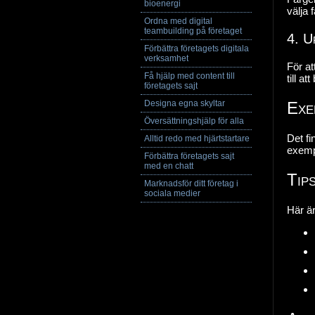
bioenergi
välja 
Ordna med digital
teambuilding på företaget
4. U
Förbättra företagets digitala
verksamhet
För at
Få hjälp med content till
till at
företagets sajt
Designa egna skyltar
Exe
Översättningshjälp för alla
Det fi
Alltid redo med hjärtstartare
exempe
Förbättra företagets sajt
med en chatt
Tips
Marknadsför ditt företag i
sociala medier
Här är