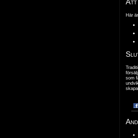
Att
Här är
Slu
Tradit
försäl
som få
undvik
skapa 
And