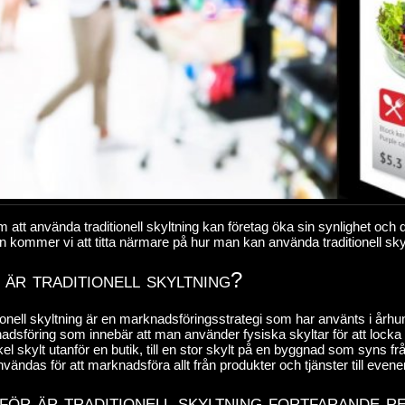
att använda traditionell skyltning kan företag öka sin synlighet och d
ln kommer vi att titta närmare på hur man kan använda traditionell skyl
 är traditionell skyltning?
ionell skyltning är en marknadsföringsstrategi som har använts i årh
dsföring som innebär att man använder fysiska skyltar för att locka til
el skylt utanför en butik, till en stor skylt på en byggnad som syns frå
vändas för att marknadsföra allt från produkter och tjänster till ev
för är traditionell skyltning fortfarande r