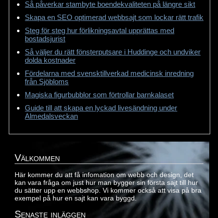
Så påverkar stambyte boendekvaliteten på längre sikt
Skapa en SEO optimerad webbsajt som lockar rätt trafik
Steg för steg hur förlikningsavtal upprättas med
bostadsjurist
Så väljer du rätt fönsterputsare i Huddinge och undviker
dolda kostnader
Fördelarna med svensktillverkad medicinsk inredning
från Sjöbloms
Magiska figurbubblor som förtrollar barnkalaset
Guide till att skapa en lyckad livesändning under
Almedalsveckan
Välkommen
Här kommer du att få infomation om webb och design, det
kan vara fråga om just hur man bygger sin första sajt till hur
du sätter upp en webbshop. Vi kommer också att visa på bra
exempel på hur en sajt kan vara byggd.
Senaste inläggen