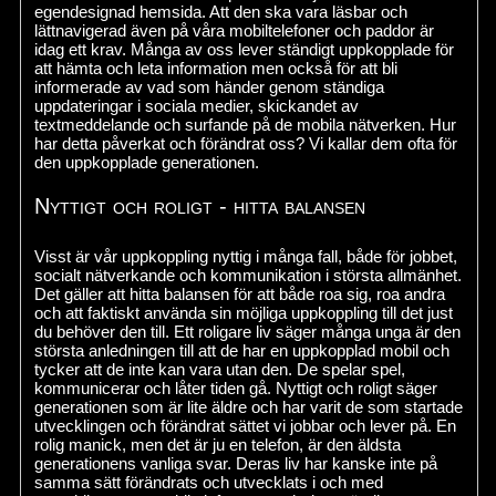
egendesignad hemsida. Att den ska vara läsbar och
lättnavigerad även på våra mobiltelefoner och paddor är
idag ett krav. Många av oss lever ständigt uppkopplade för
att hämta och leta information men också för att bli
informerade av vad som händer genom ständiga
uppdateringar i sociala medier, skickandet av
textmeddelande och surfande på de mobila nätverken. Hur
har detta påverkat och förändrat oss? Vi kallar dem ofta för
den uppkopplade generationen.
Nyttigt och roligt - hitta balansen
Visst är vår uppkoppling nyttig i många fall, både för jobbet,
socialt nätverkande och kommunikation i största allmänhet.
Det gäller att hitta balansen för att både roa sig, roa andra
och att faktiskt använda sin möjliga uppkoppling till det just
du behöver den till. Ett roligare liv säger många unga är den
största anledningen till att de har en uppkopplad mobil och
tycker att de inte kan vara utan den. De spelar spel,
kommunicerar och låter tiden gå. Nyttigt och roligt säger
generationen som är lite äldre och har varit de som startade
utvecklingen och förändrat sättet vi jobbar och lever på. En
rolig manick, men det är ju en telefon, är den äldsta
generationens vanliga svar. Deras liv har kanske inte på
samma sätt förändrats och utvecklats i och med