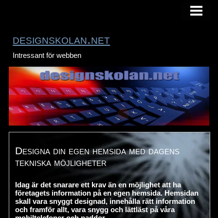
HEM
designskolan.net
Intressant för webben
Designa din egen hemsida med dagens
tekniska möjligheter
Idag är det snarare ett krav än en möjlighet att ha
företagets information på en egen hemsida. Hemsidan
skall vara snyggt designad, innehålla rätt information
och framför allt, vara snygg och lättläst på våra
mobiltelefoner och paddor.