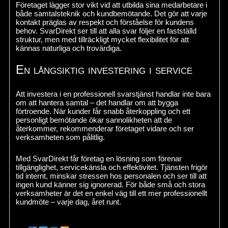
Företaget lägger stor vikt vid att utbilda sina medarbetare i
både samtalsteknik och kundbemötande. Det gör att varje
kontakt präglas av respekt och förståelse för kundens
behov. SvarDirekt ser till att alla svar följer en fastställd
struktur, men med tillräckligt mycket flexibilitet för att
kännas naturliga och trovärdiga.
En långsiktig investering i service
Att investera i en professionell svarstjänst handlar inte bara
om att hantera samtal – det handlar om att bygga
förtroende. När kunder får snabb återkoppling och ett
personligt bemötande ökar sannolikheten att de
återkommer, rekommenderar företaget vidare och ser
verksamheten som pålitlig.
Med SvarDirekt får företag en lösning som förenar
tillgänglighet, servicekänsla och effektivitet. Tjänsten frigör
tid internt, minskar stressen hos personalen och ser till att
ingen kund känner sig ignorerad. För både små och stora
verksamheter är det en enkel väg till ett mer professionellt
kundmöte – varje dag, året runt.