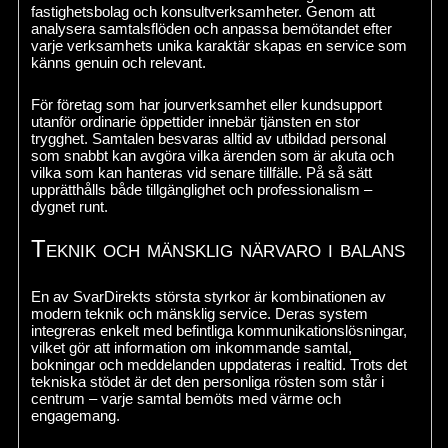
fastighetsbolag och konsultverksamheter. Genom att
analysera samtalsflöden och anpassa bemötandet efter
varje verksamhets unika karaktär skapas en service som
känns genuin och relevant.
För företag som har jourverksamhet eller kundsupport
utanför ordinarie öppettider innebär tjänsten en stor
trygghet. Samtalen besvaras alltid av utbildad personal
som snabbt kan avgöra vilka ärenden som är akuta och
vilka som kan hanteras vid senare tillfälle. På så sätt
upprätthålls både tillgänglighet och professionalism –
dygnet runt.
Teknik och mänsklig närvaro i balans
En av SvarDirekts största styrkor är kombinationen av
modern teknik och mänsklig service. Deras system
integreras enkelt med befintliga kommunikationslösningar,
vilket gör att information om inkommande samtal,
bokningar och meddelanden uppdateras i realtid. Trots det
tekniska stödet är det den personliga rösten som står i
centrum – varje samtal bemöts med värme och
engagemang.