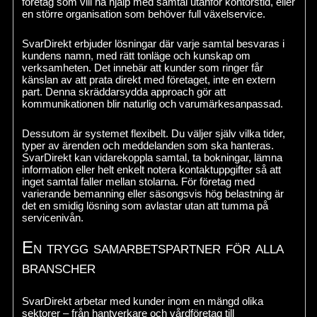
företag som vill ha hjälp med samtal utanför kontorstid, eller
en större organisation som behöver full växelservice.
SvarDirekt erbjuder lösningar där varje samtal besvaras i
kundens namn, med rätt tonläge och kunskap om
verksamheten. Det innebär att kunder som ringer får
känslan av att prata direkt med företaget, inte en extern
part. Denna skräddarsydda approach gör att
kommunikationen blir naturlig och varumärkesanpassad.
Dessutom är systemet flexibelt. Du väljer själv vilka tider,
typer av ärenden och meddelanden som ska hanteras.
SvarDirekt kan vidarekoppla samtal, ta bokningar, lämna
information eller helt enkelt notera kontaktuppgifter så att
inget samtal faller mellan stolarna. För företag med
varierande bemanning eller säsongsvis hög belastning är
det en smidig lösning som avlastar utan att tumma på
servicenivån.
En trygg samarbetspartner för alla
branscher
SvarDirekt arbetar med kunder inom en mängd olika
sektorer – från hantverkare och vårdföretag till