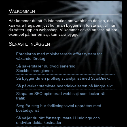
Välkommen
Här kommer du att få infomation om webb och design, det
kan vara fråga om just hur man bygger sin första sajt till hur
du sätter upp en webbshop. Vi kommer också att visa på bra
exempel på hur en sajt kan vara byggd.
Senaste inläggen
Fördelarna med molnbaserade affärssystem för
växande företag
Så säkerställer du trygg sanering i
Stockholmsregionen
Så bygger du en proffsig svarstjänst med SvarDirekt
Så påverkar stambyte boendekvaliteten på längre sikt
Skapa en SEO optimerad webbsajt som lockar rätt
trafik
Steg för steg hur förlikningsavtal upprättas med
bostadsjurist
Så väljer du rätt fönsterputsare i Huddinge och
undviker dolda kostnader