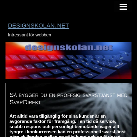
HEM
designskolan.net
Intressant för webben
Så bygger du en proffsig svarstjänst med
SvarDirekt
Att alltid vara tillgänglig för sina kunder är en
avgörande faktor för framgång. I en tid då service,
snabb respons och personligt bemötande väger allt
tyngre i konkurrensen kan en professionell svarstjänst
göra skillnaden mellan en nöjd kund och en förlorad