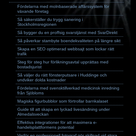
Fördelarna med molnbaserade affärssystem för
växande företag
Så säkerställer du trygg sanering i
Stockholmsregionen
Så bygger du en proffsig svarstjänst med SvarDirekt
Så påverkar stambyte boendekvaliteten på längre sikt
Skapa en SEO optimerad webbsajt som lockar rätt
trafik
Steg för steg hur förlikningsavtal upprättas med
bostadsjurist
Så väljer du rätt fönsterputsare i Huddinge och
undviker dolda kostnader
Fördelarna med svensktillverkad medicinsk inredning
från Sjöbloms
Magiska figurbubblor som förtrollar barnkalaset
Guide till att skapa en lyckad livesändning under
Almedalsveckan
Effektiva integrationer för att maximera e-
handelsplattformens potential
Varför en professionell fotograf gör skillnad vid stora