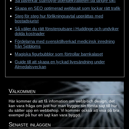
Så påverkar stambyte boendekvaliteten på längre sikt
Skapa en SEO optimerad webbsajt som lockar rätt trafik
Steg för steg hur förlikningsavtal upprättas med
bostadsjurist
Så väljer du rätt fönsterputsare i Huddinge och undviker
dolda kostnader
Fördelarna med svensktillverkad medicinsk inredning
från Sjöbloms
Magiska figurbubblor som förtrollar barnkalaset
Guide till att skapa en lyckad livesändning under
Almedalsveckan
Välkommen
Här kommer du att få infomation om webb och design, det
kan vara fråga om just hur man bygger sin första sajt till hur
du sätter upp en webbshop. Vi kommer också att visa på bra
exempel på hur en sajt kan vara byggd.
Senaste inläggen