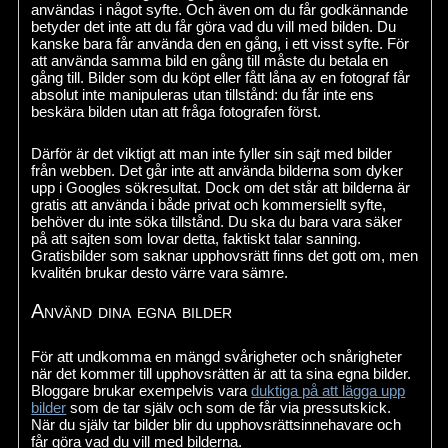
användas i något syfte. Och även om du får godkännande
betyder det inte att du får göra vad du vill med bilden. Du
kanske bara får använda den en gång, i ett visst syfte. För
att använda samma bild en gång till måste du betala en
gång till. Bilder som du köpt eller fått låna av en fotograf får
absolut inte manipuleras utan tillstånd: du får inte ens
beskära bilden utan att fråga fotografen först.
Därför är det viktigt att man inte fyller sin sajt med bilder
från webben. Det går inte att använda bilderna som dyker
upp i Googles sökresultat. Dock om det står att bilderna är
gratis att använda i både privat och kommersiellt syfte,
behöver du inte söka tillstånd. Du ska du bara vara säker
på att sajten som lovar detta, faktiskt talar sanning.
Gratisbilder som saknar upphovsrätt finns det gott om, men
kvalitén brukar desto värre vara sämre.
Använd dina egna bilder
För att undkomma en mängd svårigheter och snårigheter
när det kommer till upphovsrätten är att ta sina egna bilder.
Bloggare brukar exempelvis vara
duktiga på att lägga upp
bilder
som de tar själv och som de får via pressutskick.
När du själv tar bilder blir du upphovsrättsinnehavare och
får göra vad du vill med bilderna.