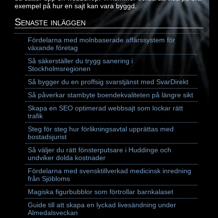
exempel på hur en sajt kan vara byggd.
Senaste inläggen
Fördelarna med molnbaserade affärssystem för
växande företag
Så säkerställer du trygg sanering i
Stockholmsregionen
Så bygger du en proffsig svarstjänst med SvarDirekt
Så påverkar stambyte boendekvaliteten på längre sikt
Skapa en SEO optimerad webbsajt som lockar rätt
trafik
Steg för steg hur förlikningsavtal upprättas med
bostadsjurist
Så väljer du rätt fönsterputsare i Huddinge och
undviker dolda kostnader
Fördelarna med svensktillverkad medicinsk inredning
från Sjöbloms
Magiska figurbubblor som förtrollar barnkalaset
Guide till att skapa en lyckad livesändning under
Almedalsveckan