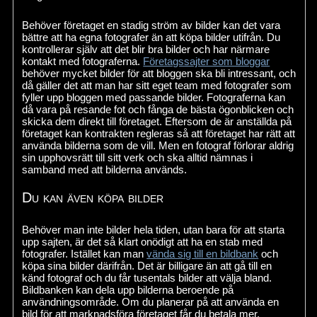
Behöver företaget en stadig ström av bilder kan det vara
bättre att ha egna fotografer än att köpa bilder utifrån. Du
kontrollerar själv att det blir bra bilder och har närmare
kontakt med fotograferna.
Företagssajter som bloggar
behöver mycket bilder för att bloggen ska bli intressant, och
då gäller det att man har sitt eget team med fotografer som
fyller upp bloggen med passande bilder. Fotograferna kan
då vara på resande fot och fånga de bästa ögonblicken och
skicka dem direkt till företaget. Eftersom de är anställda på
företaget kan kontrakten regleras så att företaget har rätt att
använda bilderna som de vill. Men en fotograf förlorar aldrig
sin upphovsrätt till sitt verk och ska alltid nämnas i
samband med att bilderna används.
Du kan även köpa bilder
Behöver man inte bilder hela tiden, utan bara för att starta
upp sajten, är det så klart onödigt att ha en stab med
fotografer. Istället kan man
vända sig till en bildbank
och
köpa sina bilder därifrån. Det är billigare än att gå till en
känd fotograf och du får tusentals bilder att välja bland.
Bildbanken kan dela upp bilderna beroende på
användningsområde. Om du planerar på att använda en
bild för att marknadsföra företaget får du betala mer.