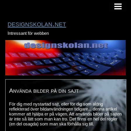
HEM
designskolan.net
Intressant för webben
Använda bilder på din sajt
För dig med nystartad sajt, eller för dig som aldrig
reflekterad över bildanvändningen tidigare... denna artikel
kommer att hjälpa er på vägen. Att använda bilder på sajten
är inte så lätt som man kan tro. Det finns en hel del regler
(en del osagda) som man ska förhålla sig till.