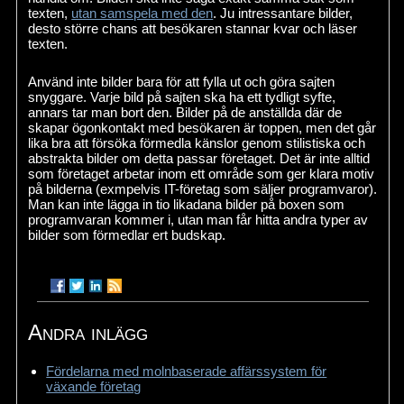
texten,
utan samspela med den
. Ju intressantare bilder,
desto större chans att besökaren stannar kvar och läser
texten.
Använd inte bilder bara för att fylla ut och göra sajten
snyggare. Varje bild på sajten ska ha ett tydligt syfte,
annars tar man bort den. Bilder på de anställda där de
skapar ögonkontakt med besökaren är toppen, men det går
lika bra att försöka förmedla känslor genom stilistiska och
abstrakta bilder om detta passar företaget. Det är inte alltid
som företaget arbetar inom ett område som ger klara motiv
på bilderna (exmpelvis IT-företag som säljer programvaror).
Man kan inte lägga in tio likadana bilder på boxen som
programvaran kommer i, utan man får hitta andra typer av
bilder som förmedlar ert budskap.
Andra inlägg
Fördelarna med molnbaserade affärssystem för
växande företag