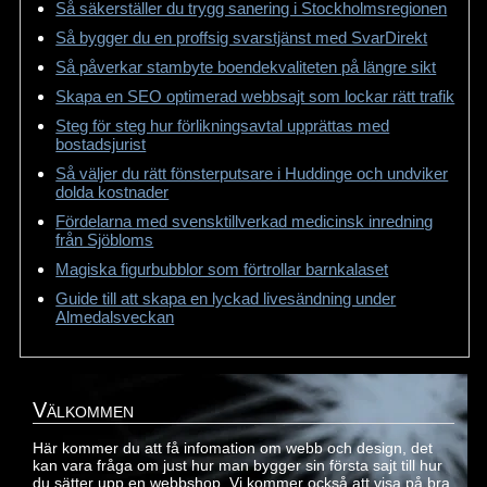
Så säkerställer du trygg sanering i Stockholmsregionen
Så bygger du en proffsig svarstjänst med SvarDirekt
Så påverkar stambyte boendekvaliteten på längre sikt
Skapa en SEO optimerad webbsajt som lockar rätt trafik
Steg för steg hur förlikningsavtal upprättas med
bostadsjurist
Så väljer du rätt fönsterputsare i Huddinge och undviker
dolda kostnader
Fördelarna med svensktillverkad medicinsk inredning
från Sjöbloms
Magiska figurbubblor som förtrollar barnkalaset
Guide till att skapa en lyckad livesändning under
Almedalsveckan
Välkommen
Här kommer du att få infomation om webb och design, det
kan vara fråga om just hur man bygger sin första sajt till hur
du sätter upp en webbshop. Vi kommer också att visa på bra