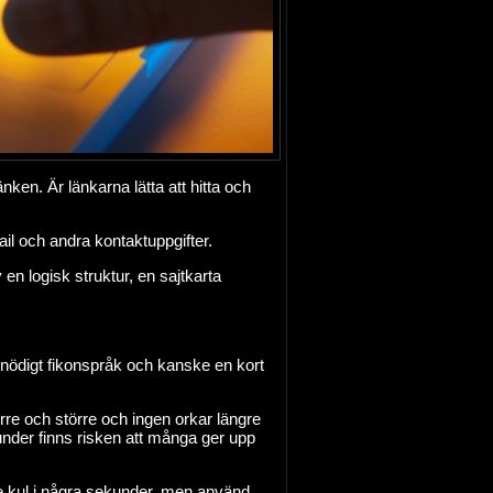
ken. Är länkarna lätta att hitta och
il och andra kontaktuppgifter.
 en logisk struktur, en sajtkarta
 onödigt fikonspråk och kanske en kort
örre och större och ingen orkar längre
kunder finns risken att många ger upp
ke kul i några sekunder, men använd