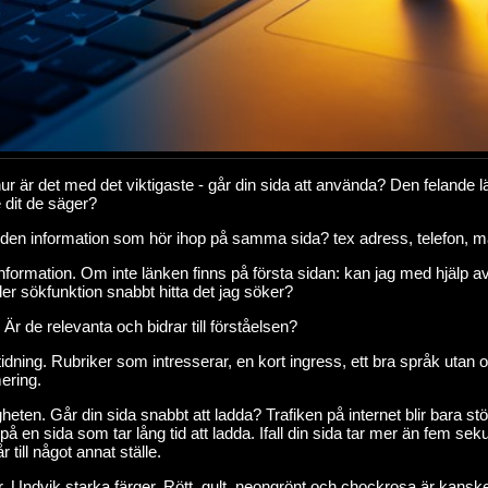
r är det med det viktigaste - går din sida att använda? Den felande län
 dit de säger?
den information som hör ihop på samma sida? tex adress, telefon, ma
information. Om inte länken finns på första sidan: kan jag med hjälp av
ler sökfunktion snabbt hitta det jag söker?
. Är de relevanta och bidrar till förståelsen?
idning. Rubriker som intresserar, en kort ingress, ett bra språk utan
ring.
heten. Går din sida snabbt att ladda? Trafiken på internet blir bara st
på en sida som tar lång tid att ladda. Ifall din sida tar mer än fem se
r till något annat ställe.
. Undvik starka färger. Rött, gult, neongrönt och chockrosa är kans