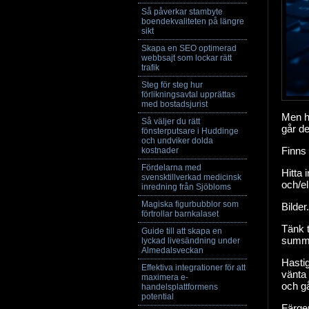
Så påverkar stambyte
boendekvaliteten på längre
sikt
Skapa en SEO optimerad
webbsajt som lockar rätt
trafik
Steg för steg hur
förlikningsavtal upprättas
med bostadsjurist
Men hu
Så väljer du rätt
går de
fönsterputsare i Huddinge
och undviker dolda
Finns 
kostnader
Fördelarna med
Hitta 
svensktillverkad medicinsk
och/el
inredning från Sjöbloms
Magiska figurbubblor som
Bilder
förtrollar barnkalaset
Tänk t
Guide till att skapa en
summe
lyckad livesändning under
Almedalsveckan
Hastig
Effektiva integrationer för att
vänta 
maximera e-
och gå
handelsplattformens
potential
Färger