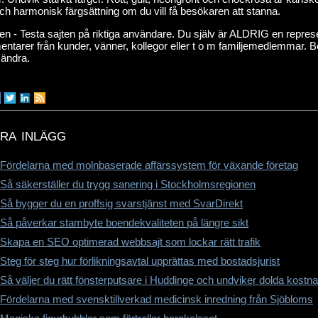
ch harmonisk färgsättning om du vill få besökaren att stanna.
gen - Testa sajten på riktiga användare. Du själv är ALDRIG en repre
tarer från kunder, vänner, kollegor eller t o m familjemedlemmar. Be
l ändra.
ra inlägg
Fördelarna med molnbaserade affärssystem för växande företag
Så säkerställer du trygg sanering i Stockholmsregionen
Så bygger du en proffsig svarstjänst med SvarDirekt
Så påverkar stambyte boendekvaliteten på längre sikt
Skapa en SEO optimerad webbsajt som lockar rätt trafik
Steg för steg hur förlikningsavtal upprättas med bostadsjurist
Så väljer du rätt fönsterputsare i Huddinge och undviker dolda kostn
Fördelarna med svensktillverkad medicinsk inredning från Sjöbloms